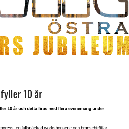
fyller 10 år
ler 10 år och detta firas med flera evenemang under
rogress, en fullspäckad workshopserie och branschträffar.