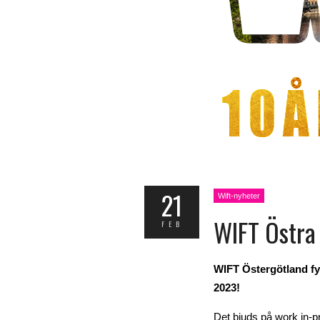
21
Wift-nyheter
WIFT Östra 
FEB
WIFT Östergötland fyl
2023!
Det bjuds på work in-p