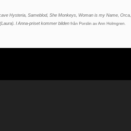
tcave Hysteria, Sameblod, She Monkeys, Woman is my Name, Orca, 
(Laura). I Anna-priset kommer bilden
från Porslin av Ann Holmgren.