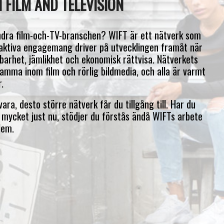
 FILM AND TELEVISION
ändra film-och-TV-branschen? WIFT är ett nätverk som
ktiva engagemang driver på utvecklingen framåt när
llbarhet, jämlikhet och ekonomisk rättvisa. Nätverkets
mma inom film och rörlig bildmedia, och alla är varmt
.
vara, desto större nätverk får du tillgång till. Har du
å mycket just nu, stödjer du förstås ändå WIFTs arbete
lem.