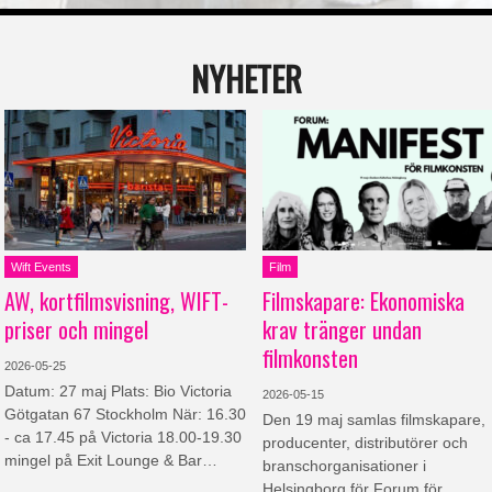
NYHETER
Wift Events
Film
AW, kortfilmsvisning, WIFT-
Filmskapare: Ekonomiska
priser och mingel
krav tränger undan
filmkonsten
2026-05-25
Datum: 27 maj Plats: Bio Victoria
2026-05-15
Götgatan 67 Stockholm När: 16.30
Den 19 maj samlas filmskapare,
- ca 17.45 på Victoria 18.00-19.30
producenter, distributörer och
mingel på Exit Lounge & Bar…
branschorganisationer i
Helsingborg för Forum för