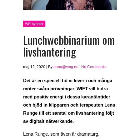
Wift-nyheter
Lunchwebbinarium om
livshantering
maj 12, 2020 | By
anna@vmg.nu
|
No Comments
Det är en speciell tid vi lever i och många
möter svåra prövningar. WIFT vill bidra
med positiv energi i dessa karantäntider
och bjöd in klipparen och terapeuten Lena
Runge till ett samtal om livshantering följt
av digitalt nätverkande.
Lena Runge, som även är dramaturg,