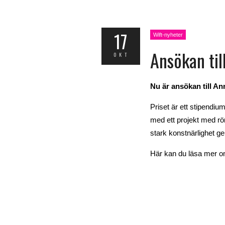
17
Wift-nyheter
Ansökan til
OKT
Nu är ansökan till An
Priset är ett stipendiu
med ett projekt med rör
stark konstnärlighet g
Här kan du läsa mer 