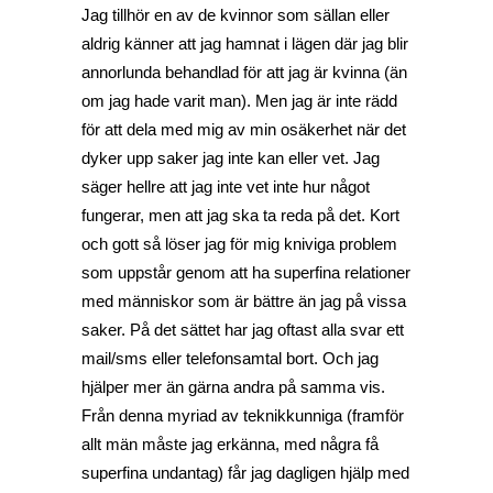
Jag tillhör en av de kvinnor som sällan eller
aldrig känner att jag hamnat i lägen där jag blir
annorlunda behandlad för att jag är kvinna (än
om jag hade varit man). Men jag är inte rädd
för att dela med mig av min osäkerhet när det
dyker upp saker jag inte kan eller vet. Jag
säger hellre att jag inte vet inte hur något
fungerar, men att jag ska ta reda på det. Kort
och gott så löser jag för mig kniviga problem
som uppstår genom att ha superfina relationer
med människor som är bättre än jag på vissa
saker. På det sättet har jag oftast alla svar ett
mail/sms eller telefonsamtal bort. Och jag
hjälper mer än gärna andra på samma vis.
Från denna myriad av teknikkunniga (framför
allt män måste jag erkänna, med några få
superfina undantag) får jag dagligen hjälp med