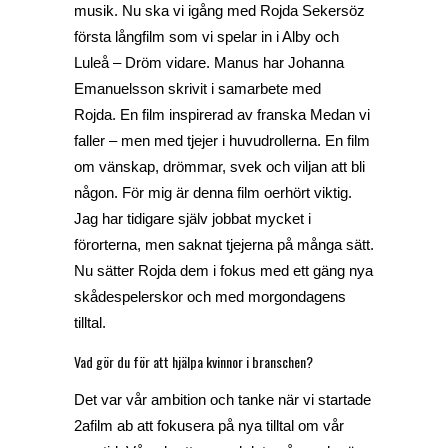
musik. Nu ska vi igång med Rojda Sekersöz
första långfilm som vi spelar in i Alby och
Luleå –
Dröm vidare.
Manus har Johanna
Emanuelsson skrivit i samarbete med
Rojda. En film inspirerad av franska
Medan vi
faller
– men med tjejer i huvudrollerna. En film
om vänskap, drömmar, svek och viljan att bli
någon. För mig är denna film oerhört viktig.
Jag har tidigare själv jobbat mycket i
förorterna, men saknat tjejerna på många sätt.
Nu sätter Rojda dem i fokus med ett gäng nya
skådespelerskor och med morgondagens
tilltal.
Vad gör du för att hjälpa kvinnor i branschen?
Det var vår ambition och tanke när vi startade
2afilm ab att fokusera på nya tilltal om vår