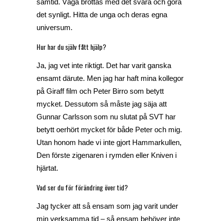
samtid. Våga brottas med det svåra och göra
det synligt. Hitta de unga och deras egna
universum.
Hur har du själv fått hjälp?
Ja, jag vet inte riktigt. Det har varit ganska
ensamt därute. Men jag har haft mina kollegor
på Giraff film och Peter Birro som betytt
mycket. Dessutom så måste jag säja att
Gunnar Carlsson som nu slutat på SVT har
betytt oerhört mycket för både Peter och mig.
Utan honom hade vi inte gjort
Hammarkullen
,
Den förste zigenaren i rymden
eller
Kniven i
hjärtat
.
Vad ser du för förändring över tid?
Jag tycker att så ensam som jag varit under
min verksamma tid – så ensam behöver inte