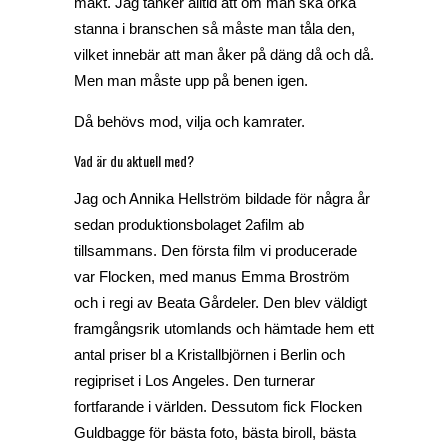
makt. Jag tänker alltid att om man ska orka
stanna i branschen så måste man tåla den,
vilket innebär att man åker på däng då och då.
Men man måste upp på benen igen.
Då behövs mod, vilja och kamrater.
Vad är du aktuell med?
Jag och Annika Hellström bildade för några år
sedan produktionsbolaget 2afilm ab
tillsammans. Den första film vi producerade
var
Flocken
, med manus Emma Broström
och i regi av Beata Gårdeler. Den blev väldigt
framgångsrik utomlands och hämtade hem ett
antal priser bl a Kristallbjörnen i Berlin och
regipriset i Los Angeles. Den turnerar
fortfarande i världen. Dessutom fick
Flocken
Guldbagge för
bästa foto, bästa biroll, bästa