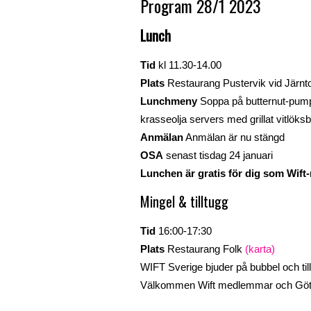
Program 28/1 2023
Lunch
Tid
kl 11.30-14.00
Plats
Restaurang Pustervik vid Järnt
Lunchmeny
Soppa på butternut-pumpa 
krasseolja servers med grillat vitlöksbr
Anmälan
Anmälan är nu stängd
OSA
senast tisdag 24 januari
Lunchen är gratis för dig som Wif
Mingel & tilltugg
Tid
16:00-17:30
Plats
Restaurang Folk
(karta)
WIFT Sverige bjuder på bubbel och tillt
Välkommen Wift medlemmar och Götebo