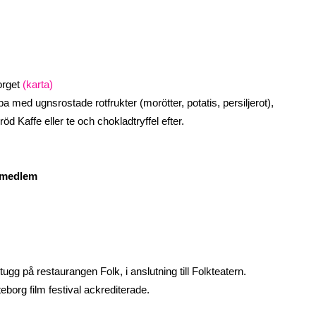
orget
(karta)
med ugnsrostade rotfrukter (morötter, potatis, persiljerot),
öd Kaffe eller te och chokladtryffel efter.
t-medlem
ugg på restaurangen Folk, i anslutning till Folkteatern.
rg film festival ackrediterade.