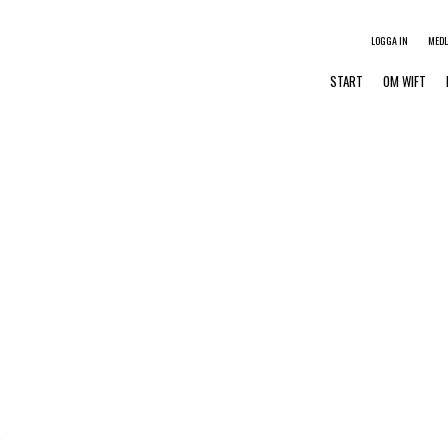
LOGGA IN
MED
START
OM WIFT
s